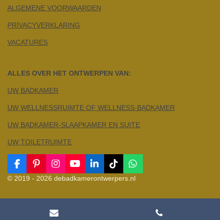
ALGEMENE VOORWAARDEN
PRIVACYVERKLARING
VACATURES
ALLES OVER HET ONTWERPEN VAN:
UW BADKAMER
UW WELLNESSRUIMTE OF WELLNESS-BADKAMER
UW BADKAMER-SLAAPKAMER EN SUITE
UW TOILETRUIMTE
F
P
I
Y
L
T
W
a
i
n
o
i
i
h
© 2019 - 2026 debadkamerontwerpers.nl
c
n
s
u
n
k
a
e
t
t
T
k
T
t
b
e
a
u
e
o
s
o
r
g
b
d
k
A