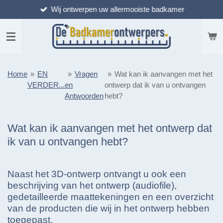
Wij ontwerpen uw allermooiste badkamer
Ga
direct
naar
de
hoofdinhoud
Home
»
EN
»
Vragen
»
Wat kan ik aanvangen met het
VERDER...
en
ontwerp dat ik van u ontvangen
Antwoorden
hebt?
Wat kan ik aanvangen met het ontwerp dat
ik van u ontvangen hebt?
Naast het 3D-ontwerp ontvangt u ook een
beschrijving van het ontwerp (audiofile),
gedetailleerde maattekeningen en een overzicht
van de producten die wij in het ontwerp hebben
toegepast.