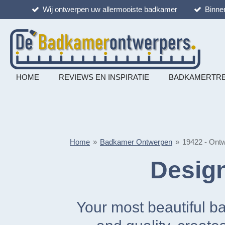
Wij ontwerpen uw allermooiste badkamer
Binnen
Ga
direct
naar
de
hoofdinhoud
HOME
REVIEWS EN INSPIRATIE
BADKAMERTR
Home
»
Badkamer Ontwerpen
»
19422 - Ont
Desig
Your most beautiful ba