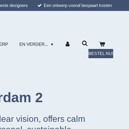
este designers
Een ontwerp vooraf bespaart kosten
ERP
EN VERDER...
BESTEL NU!
rdam 2
ear vision, offers calm