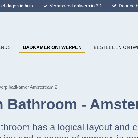
 4 dagen in huis
Verrassend ontwerp in 3D
Door de b
ENDS
BADKAMER ONTWERPEN
BESTEL EEN ONTW
werp badkamer Amsterdam 2
n Bathroom -
Amste
throom has a logical layout and cl