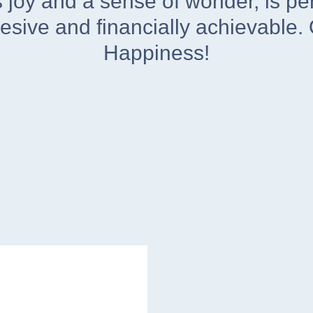
s joy and a sense of wonder, is pe
hesive and financially achievable. 
Happiness!