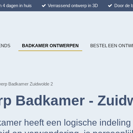
 4 dagen in huis
Verrassend ontwerp in 3D
Door de b
ENDS
BADKAMER ONTWERPEN
BESTEL EEN ONTW
werp Badkamer Zuidwolde 2
p Badkamer - Zuid
mer heeft een logische indeling e