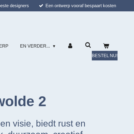
este designers
Een ontwerp vooraf bespaart kosten
ERP
EN VERDER...
BESTEL NU!
wolde 2
n visie, biedt rust en