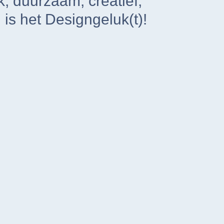
jk, duurzaam, creatief,
is het Designgeluk(t)!