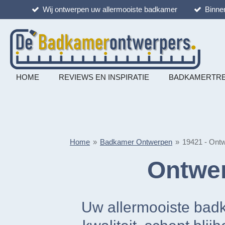
Wij ontwerpen uw allermooiste badkamer
Binnen
Ga
direct
naar
de
hoofdinhoud
HOME
REVIEWS EN INSPIRATIE
BADKAMERTR
Home
»
Badkamer Ontwerpen
»
19421 - Ont
Ontwer
Uw allermooiste badka