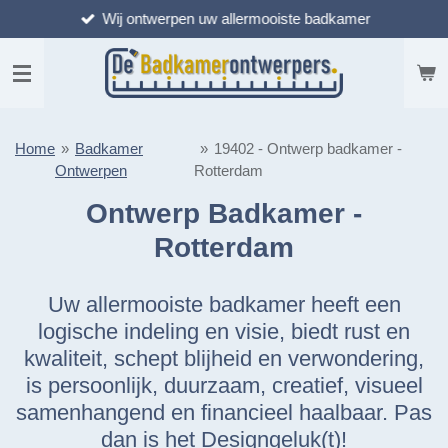
Wij ontwerpen uw allermooiste badkamer
Ga
direct
naar
de
hoofdinhoud
Home
»
Badkamer
»
19402 - Ontwerp badkamer -
Ontwerpen
Rotterdam
Ontwerp Badkamer -
Rotterdam
Uw allermooiste badkamer heeft een
logische indeling en visie, biedt rust en
kwaliteit, schept blijheid en verwondering,
is persoonlijk, duurzaam, creatief, visueel
samenhangend en financieel haalbaar. Pas
dan is het Designgeluk(t)!