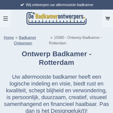
Wij ontwerpen uw allermooiste badkamer
Ga
direct
naar
de
hoofdinhoud
Home
»
Badkamer
»
19380 - Ontwerp Badkamer -
Ontwerpen
Rotterdam
Ontwerp Badkamer -
Rotterdam
Uw allermooiste badkamer heeft een
logische indeling en visie, biedt rust en
kwaliteit, schept blijheid en verwondering,
is persoonlijk, duurzaam, creatief, visueel
samenhangend en financieel haalbaar. Pas
dan is het Designgeluk(t)!