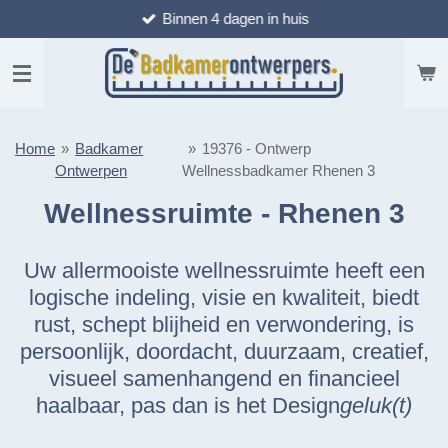
Binnen 4 dagen in huis
Ga
direct
naar
de
hoofdinhoud
Home
»
Badkamer
»
19376 - Ontwerp
Ontwerpen
Wellnessbadkamer Rhenen 3
Wellnessruimte - Rhenen 3
Uw allermooiste wellnessruimte heeft een
logische indeling, visie en kwaliteit, biedt
rust, schept blijheid en verwondering, is
persoonlijk, doordacht, duurzaam, creatief,
visueel samenhangend en financieel
haalbaar, pas dan is het Design
geluk(t)