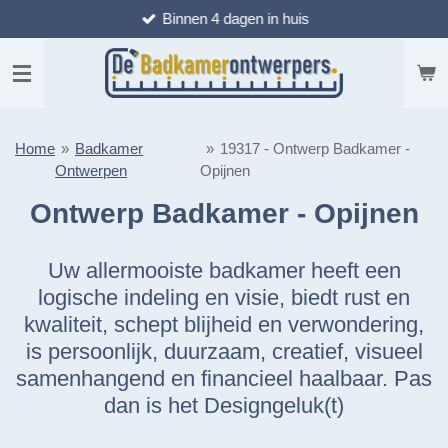
Binnen 4 dagen in huis
Ga
direct
naar
de
hoofdinhoud
Home
»
Badkamer
»
19317 - Ontwerp Badkamer -
Ontwerpen
Opijnen
Ontwerp Badkamer - Opijnen
Uw allermooiste badkamer heeft een
logische indeling en visie, biedt rust en
kwaliteit, schept blijheid en verwondering,
is persoonlijk, duurzaam, creatief, visueel
samenhangend en financieel haalbaar. Pas
dan is het Designgeluk(t)