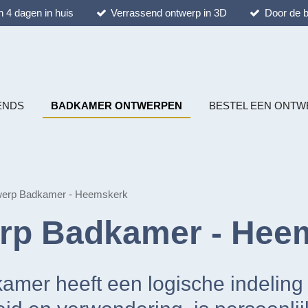
 4 dagen in huis
Verrassend ontwerp in 3D
Door de b
ENDS
BADKAMER ONTWERPEN
BESTEL EEN ONTW
werp Badkamer - Heemskerk
rp Badkamer - Hee
mer heeft een logische indeling e