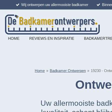
Wij ontwerpen uw allermooiste badkamer
Binnen
Ga
direct
naar
de
hoofdinhoud
HOME
REVIEWS EN INSPIRATIE
BADKAMERTR
Home
»
Badkamer Ontwerpen
»
19230 - Ont
Ontwe
Uw allermooiste badka