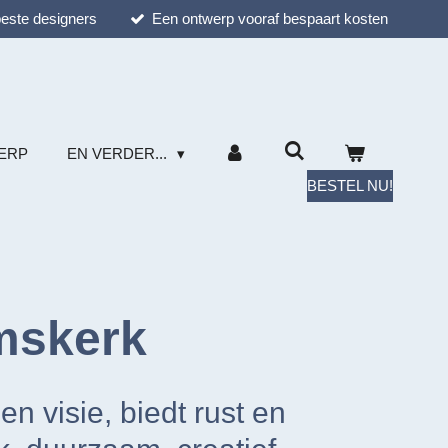
este designers
Een ontwerp vooraf bespaart kosten
ERP
EN VERDER...
BESTEL NU!
mskerk
n visie, biedt rust en