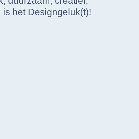
jk, duurzaam, creatief,
is het Designgeluk(t)!